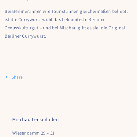
mit
mit
Bei Berliner:innen wie Tourist:innen gleichermaßen beliebt,
Darm
Darm
ist die Currywurst wohl das bekannteste Berliner
Genusskulturgut – und bei Mischau gibt es sie: die Original
Berliner Currywurst.
Share
Mischau Leckerladen
Wiesendamm 29 – 31