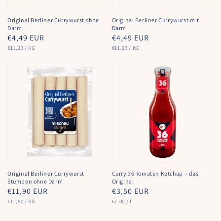
Original Berliner Currywurst ohne
Original Berliner Currywurst mit
Darm
Darm
Normaler
€4,49 EUR
Normaler
€4,49 EUR
GRUNDPREIS
PRO
GRUNDPREIS
PRO
Preis
€11,23
/
KG
Preis
€11,23
/
KG
Original Berliner Currywurst
Curry 36 Tomaten Ketchup – das
Stumpen ohne Darm
Original
Normaler
€11,90 EUR
Normaler
€3,50 EUR
GRUNDPREIS
PRO
GRUNDPREIS
PRO
Preis
€11,90
/
KG
Preis
€7,00
/
L