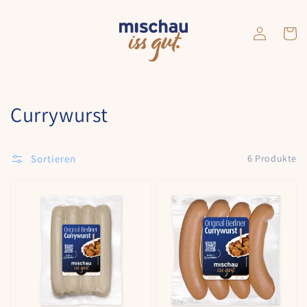
Direkt
zum
Inhalt
Einloggen
Warenko
Kategorie:
Currywurst
Sortieren
6 Produkte