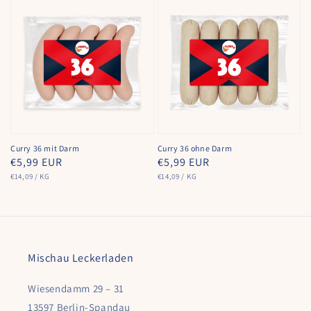
Curry 36 mit Darm
Curry 36 ohne Darm
Normaler
€5,99 EUR
Normaler
€5,99 EUR
GRUNDPREIS
PRO
GRUNDPREIS
PRO
Preis
€14,09
/
KG
Preis
€14,09
/
KG
Mischau Leckerladen
Wiesendamm 29 – 31
13597 Berlin-Spandau